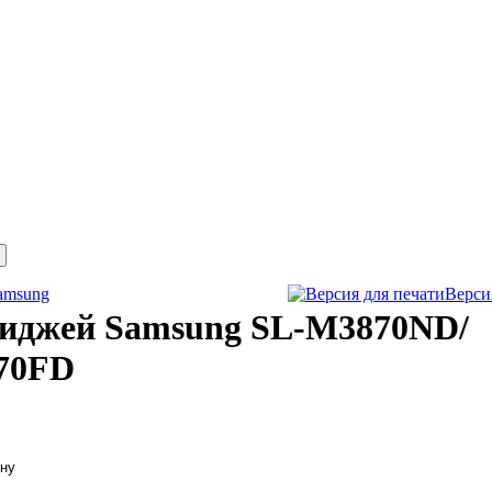
amsung
Верси
риджей Samsung SL-M3870ND/
70FD