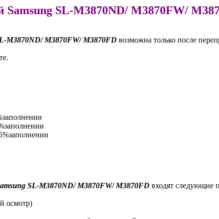
ей Samsung SL-M3870ND/ M3870FW/ M38
SL-M3870ND/ M3870FW/ M3870FD
возможна только после пере
те.
%заполнении
5%заполнении
5%заполнении
Samsung SL-M3870ND/ M3870FW/ M3870FD
входят следующие 
й осмотр)