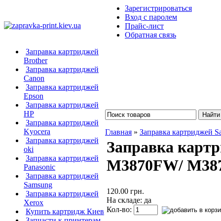
Зарегистрироваться
Вход с паролем
Прайс-лист
Обратная связь
Заправка картриджей
Brother
Заправка картриджей
Canon
Заправка картриджей
Epson
Заправка картриджей
HP
Заправка картриджей
Kyocera
Главная
»
Заправка картриджей S
Заправка картриджей
Заправка карт
oki
Заправка картриджей
M3870FW/ M38
Panasonic
Заправка картриджей
Samsung
120.00 грн.
Заправка картриджей
На складе: да
Xerox
Кол-во:
Купить картридж Киев
Запчасти к принтерам