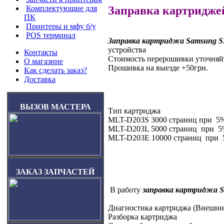
Заправка картридж
Комплектующие для
ПК
Принтеры и мфу б/у
POS терминал
Заправка картриджа Samsung 
устройства
Контакты
Стоимость перерошивки уточняй
О магазине
Прошивка на выезде +50грн.
Как сделать заказ?
Доставка
ВЫЗОВ МАСТЕРА
Тип картриджа
MLT-D203S 3000 страниц при 5
MLT-D203L 5000 страниц при 
MLT-D203E 10000 страниц при 
ЗАКАЗ ЗАПЧАСТЕЙ
В работу
заправка картриджа 
Диагностика картриджа (Внешни
Разборка картриджа